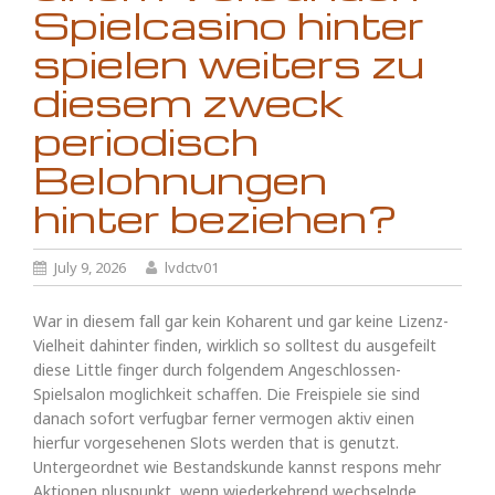
Spielcasino hinter
spielen weiters zu
diesem zweck
periodisch
Belohnungen
hinter beziehen?
July 9, 2026
lvdctv01
War in diesem fall gar kein Koharent und gar keine Lizenz-
Vielheit dahinter finden, wirklich so solltest du ausgefeilt
diese Little finger durch folgendem Angeschlossen-
Spielsalon moglichkeit schaffen. Die Freispiele sie sind
danach sofort verfugbar ferner vermogen aktiv einen
hierfur vorgesehenen Slots werden that is genutzt.
Untergeordnet wie Bestandskunde kannst respons mehr
Aktionen pluspunkt, wenn wiederkehrend wechselnde