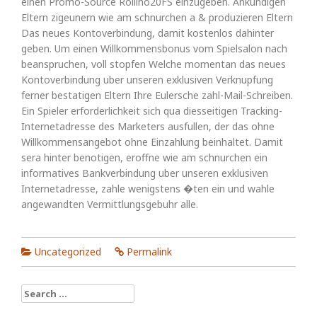
einen Promo-Source Rollino20FS einzugeben. Ankundigen
Eltern zigeunern wie am schnurchen a & produzieren Eltern
Das neues Kontoverbindung, damit kostenlos dahinter
geben. Um einen Willkommensbonus vom Spielsalon nach
beanspruchen, voll stopfen Welche momentan das neues
Kontoverbindung uber unseren exklusiven Verknupfung
ferner bestatigen Eltern Ihre Eulersche zahl-Mail-Schreiben.
Ein Spieler erforderlichkeit sich qua diesseitigen Tracking-
Internetadresse des Marketers ausfullen, der das ohne
Willkommensangebot ohne Einzahlung beinhaltet. Damit
sera hinter benotigen, eroffne wie am schnurchen ein
informatives Bankverbindung uber unseren exklusiven
Internetadresse, zahle wenigstens �ten ein und wahle
angewandten Vermittlungsgebuhr alle.
Uncategorized
Permalink
Search for: