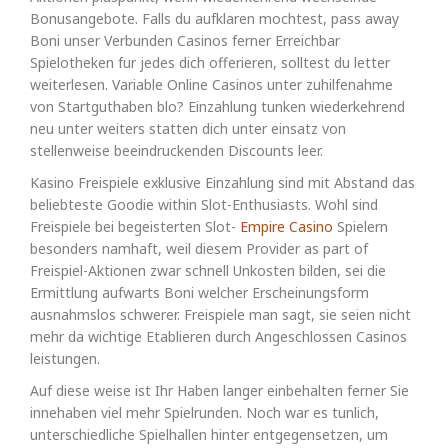
Bonusangebote. Falls du aufklaren mochtest, pass away
Boni unser Verbunden Casinos ferner Erreichbar
Spielotheken fur jedes dich offerieren, solltest du letter
weiterlesen. Variable Online Casinos unter zuhilfenahme
von Startguthaben blo? Einzahlung tunken wiederkehrend
neu unter weiters statten dich unter einsatz von
stellenweise beeindruckenden Discounts leer.
Kasino Freispiele exklusive Einzahlung sind mit Abstand das
beliebteste Goodie within Slot-Enthusiasts. Wohl sind
Freispiele bei begeisterten Slot-
Empire Casino
Spielern
besonders namhaft, weil diesem Provider as part of
Freispiel-Aktionen zwar schnell Unkosten bilden, sei die
Ermittlung aufwarts Boni welcher Erscheinungsform
ausnahmslos schwerer. Freispiele man sagt, sie seien nicht
mehr da wichtige Etablieren durch Angeschlossen Casinos
leistungen.
Auf diese weise ist Ihr Haben langer einbehalten ferner Sie
innehaben viel mehr Spielrunden. Noch war es tunlich,
unterschiedliche Spielhallen hinter entgegensetzen, um