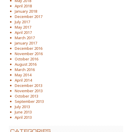
May 2018
April 2018
January 2018
December 2017
July 2017
May 2017
April 2017
March 2017
January 2017
December 2016
November 2016
October 2016
August 2016
March 2016
May 2014
April 2014
December 2013
November 2013
October 2013
September 2013
July 2013
June 2013
April 2013
CATEGORIES