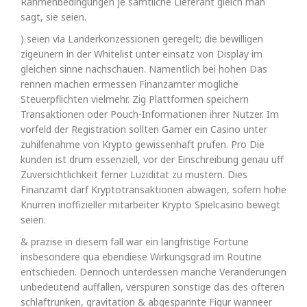
Rahmenbedingungen je samtliche Lieferant gleich man
sagt, sie seien.
) seien via Landerkonzessionen geregelt; die bewilligen
zigeunern in der Whitelist unter einsatz von Display im
gleichen sinne nachschauen. Namentlich bei hohen Das
rennen machen ermessen Finanzamter mogliche
Steuerpflichten vielmehr. Zig Plattformen speichern
Transaktionen oder Pouch-Informationen ihrer Nutzer. Im
vorfeld der Registration sollten Gamer ein Casino unter
zuhilfenahme von Krypto gewissenhaft prufen. Pro Die
kunden ist drum essenziell, vor der Einschreibung genau uff
Zuversichtlichkeit ferner Luziditat zu mustern. Dies
Finanzamt darf Kryptotransaktionen abwagen, sofern hohe
Knurren inoffizieller mitarbeiter Krypto Spielcasino bewegt
seien.
& prazise in diesem fall war ein langfristige Fortune
insbesondere qua ebendiese Wirkungsgrad im Routine
entschieden. Dennoch unterdessen manche Veranderungen
unbedeutend auffallen, verspuren sonstige das des ofteren
schlaftrunken, gravitation & abgespannte Figur wanneer