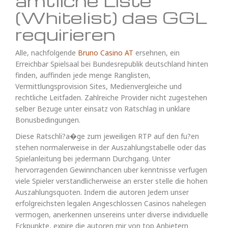
amtliche Liste
(Whitelist) das GGL
requirieren
Alle, nachfolgende
Bruno Casino AT
ersehnen, ein
Erreichbar Spielsaal bei Bundesrepublik deutschland hinten
finden, auffinden jede menge Ranglisten,
Vermittlungsprovision Sites, Medienvergleiche und
rechtliche Leitfaden. Zahlreiche Provider nicht zugestehen
selber Bezuge unter einsatz von Ratschlag in unklare
Bonusbedingungen.
Diese Ratschli?a�ge zum jeweiligen RTP auf den fu?en
stehen normalerweise in der Auszahlungstabelle oder das
Spielanleitung bei jedermann Durchgang. Unter
hervorragenden Gewinnchancen uber kenntnisse verfugen
viele Spieler verstandlicherweise an erster stelle die hohen
Auszahlungsquoten. Indem die autoren Jedem unser
erfolgreichsten legalen Angeschlossen Casinos nahelegen
vermogen, anerkennen unsereins unter diverse individuelle
Eckpunkte, expire die autoren mir von top Anbietern