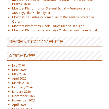
Praktik Həllər
Mostbet Platformunun Sistemli İcmalı – Funksiyalar və
Xüsusiyyətlər Kolleksiyası
Mostbet-də Fantaziya İdmanı üçün Rəqəmlərlə Strategiya
Qurun
Mostbet Platforması Nədir – Küçə Dilində Danışırıq
Mostbet Platforması – Lisenziya Yoxlaması və Ümumi İcmal
RECENT COMMENTS
ARCHIVES
July 2026
June 2026
May 2026
April 2026
March 2026
February 2026
January 2026
December 2025
November 2025
April 2025