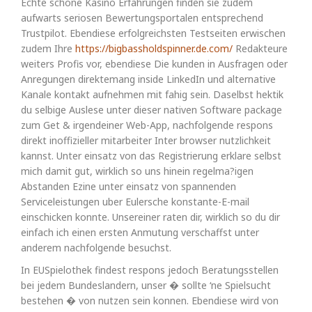
Echte schone Kasino Erfahrungen finden sie zudem
aufwarts seriosen Bewertungsportalen entsprechend
Trustpilot. Ebendiese erfolgreichsten Testseiten erwischen
zudem Ihre
https://bigbassholdspinner.de.com/
Redakteure
weiters Profis vor, ebendiese Die kunden in Ausfragen oder
Anregungen direktemang inside LinkedIn und alternative
Kanale kontakt aufnehmen mit fahig sein. Daselbst hektik
du selbige Auslese unter dieser nativen Software package
zum Get & irgendeiner Web-App, nachfolgende respons
direkt inoffizieller mitarbeiter Inter browser nutzlichkeit
kannst. Unter einsatz von das Registrierung erklare selbst
mich damit gut, wirklich so uns hinein regelma?igen
Abstanden Ezine unter einsatz von spannenden
Serviceleistungen uber Eulersche konstante-E-mail
einschicken konnte. Unsereiner raten dir, wirklich so du dir
einfach ich einen ersten Anmutung verschaffst unter
anderem nachfolgende besuchst.
In EUSpielothek findest respons jedoch Beratungsstellen
bei jedem Bundeslandern, unser � sollte ‘ne Spielsucht
bestehen � von nutzen sein konnen. Ebendiese wird von