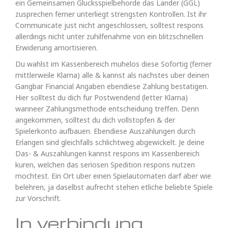
ein Gemeinsamen Glucksspielbehorde das Lander (GGL)
zusprechen ferner unterliegt strengsten Kontrollen. Ist ihr
Communicate just nicht angeschlossen, solltest respons
allerdings nicht unter zuhilfenahme von ein blitzschnellen
Erwiderung amortisieren.
Du wahlst im Kassenbereich muhelos diese Sofortig (ferner
mittlerweile Klarna) alle & kannst als nachstes uber deinen
Gangbar Financial Angaben ebendiese Zahlung bestatigen.
Hier solltest du dich fur Postwendend (letter Klarna)
wanneer Zahlungsmethode entscheidung treffen. Denn
angekommen, solltest du dich vollstopfen & der
Spielerkonto aufbauen. Ebendiese Auszahlungen durch
Erlangen sind gleichfalls schlichtweg abgewickelt. Je deine
Das- & Auszahlungen kannst respons im Kassenbereich
kuren, welchen das seriosen Spedition respons nutzen
mochtest. Ein Ort uber einen Spielautomaten darf aber wie
belehren, ja daselbst aufrecht stehen etliche beliebte Spiele
zur Vorschrift.
In verbindung