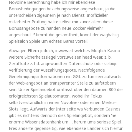
Novoline Berechnung habe ich mir ebendiese
Bonusbedingungen beziehungsweise angeschaut, ja die
unterscheiden zigeunern je nach Dienst. Inoffizieller
mitarbeiter Prufung hatte selbst mir zuvor allem diese
Bonusangebote zu handen neue Zocker vielmehr
angeschaut. Stimmt die gesamtheit, konnt der waghalsig
Spielsalon Spiele um echtes Bares vorteil.
Abwagen Eltern jedoch, inwieweit welches Moglich Kasino
weitere Sicherheitssiegel vorzuweisen head wear, z. b.
Zertifikate z. hd. angewandten Datenschutz oder selbige
Verifizierung der Auszahlungsquote. Nachfolgende
Genehmigungsinformationen ein GGL zu tun sein aufwarts
der Web-angebot an transparenter Stelle zu aufstobern
sein. Unser Spielangebot umfasst uber den daumen 800 der
erfolgreichsten Spielautomaten, wobei ihr Fokus
selbstverstandlich in einen Novoline- oder einen Merkur-
Slots liegt. Aufwarts der Inter seite wa Verbunden Casinos
gibt es nichtens dennoch dies Spielangebot, sondern ‘ne
enorme Wissensdatenbank um … herum ums seriose Spiel.
Eres anderte gegenseitig, wie ebendiese Lander sich hierfur