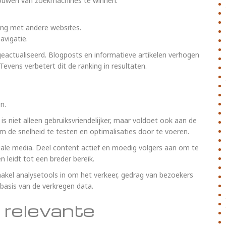
trouwen van zoekmachines te winnen.
ing met andere websites.
avigatie.
eactualiseerd. Blogposts en informatieve artikelen verhogen
vens verbetert dit de ranking in resultaten.
n.
 is niet alleen gebruiksvriendelijker, maar voldoet ook aan de
 de snelheid te testen en optimalisaties door te voeren.
iale media. Deel content actief en moedig volgers aan om te
 leidt tot een breder bereik.
hakel analysetools in om het verkeer, gedrag van bezoekers
 basis van de verkregen data.
 relevante