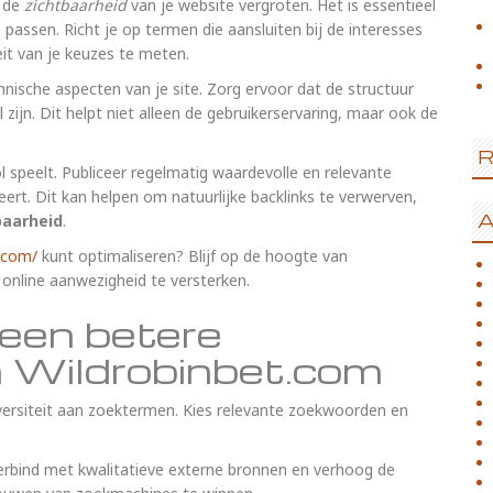
 de
zichtbaarheid
van je website vergroten. Het is essentieel
passen. Richt je op termen die aansluiten bij de interesses
eit van je keuzes te meten.
ische aspecten van je site. Zorg ervoor dat de structuur
 zijn. Dit helpt niet alleen de gebruikerservaring, maar ook de
l speelt. Publiceer regelmatig waardevolle en relevante
ert. Dit kan helpen om natuurlijke backlinks te verwerven,
A
baarheid
.
t.com/
kunt optimaliseren? Blijf op de hoogte van
online aanwezigheid te versterken.
 een betere
n Wildrobinbet.com
versiteit aan zoektermen. Kies relevante zoekwoorden en
Verbind met kwalitatieve externe bronnen en verhoog de