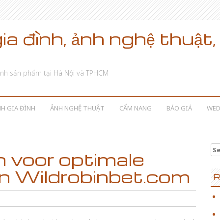
gia đình, ảnh nghệ thuậ
, ảnh sản phẩm tại Hà Nội và TPHCM
H GIA ĐÌNH
ẢNH NGHỆ THUẬT
CẨM NANG
BÁO GIÁ
WED
Se
 voor optimale
an Wildrobinbet.com
R