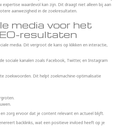
expertise waardevol kan zijn. Dit draagt niet alleen bij aan
otere aanwezigheid in de zoekresultaten.
le media voor het
EO-resultaten
iale media. Dit vergroot de kans op klikken en interactie,
ende sociale kanalen zoals Facebook, Twitter, en Instagram
nte zoekwoorden. Dit helpt zoekmachine-optimalisatie
rgroten.
ouwen.
en zorg ervoor dat je content relevant en actueel blijft.
enereert backlinks, wat een positieve invloed heeft op je