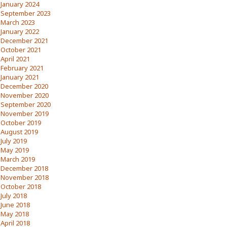
January 2024
September 2023
March 2023
January 2022
December 2021
October 2021
April 2021
February 2021
January 2021
December 2020
November 2020
September 2020
November 2019
October 2019
August 2019
July 2019
May 2019
March 2019
December 2018
November 2018
October 2018
July 2018
June 2018
May 2018
April 2018