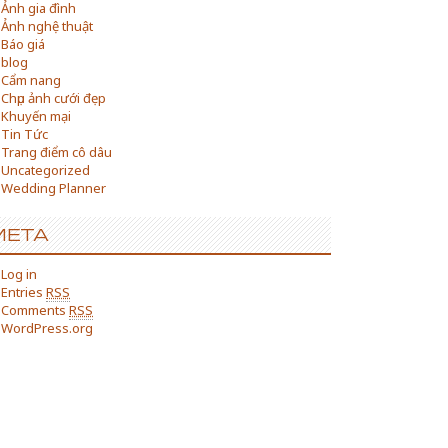
Ảnh gia đình
Ảnh nghệ thuật
Báo giá
blog
Cẩm nang
Chụp ảnh cưới đẹp
Khuyến mại
Tin Tức
Trang điểm cô dâu
Uncategorized
Wedding Planner
META
Log in
Entries
RSS
Comments
RSS
WordPress.org