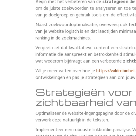
Begin met het verbeteren van de
strategieën
die
om de juiste zoekwoorden te analyseren en toe te 
van je doelgroep en gebruik tools om de effectivit
Naast zoekwoordoptimalisatie, overweeg ook techn
van je website logisch is en dat laadtijden minimaal
ranking in de zoekmachines.
Vergeet niet dat kwalitatieve content een sleutelro
informatie die aanspreekt en betrokkenheid stimule
wat wederom bijdraagt aan een verbeterde
zicht
Wil je meer weten over hoe je
https://wildrobinbe
ontwikkelingen en pas je strategieën aan om jouw 
Strategieën voor
zichtbaarheid va
Optimaliseer de website-ingangspagina door de di
verwerk deze natuurlijk in de teksten.
Implementeer een robuuste linkbuilding-analyse. 