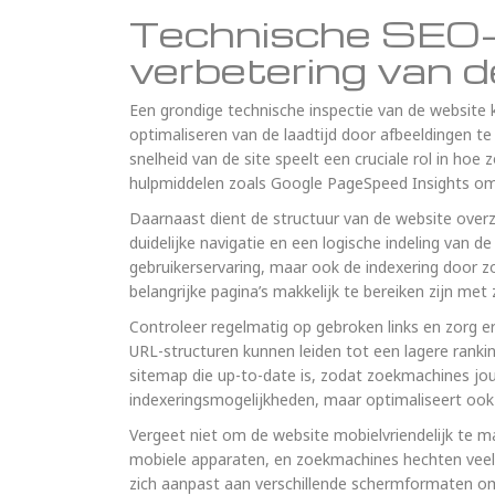
Technische SEO-
verbetering van 
Een grondige technische inspectie van de website k
optimaliseren van de laadtijd door afbeeldingen t
snelheid van de site speelt een cruciale rol in ho
hulpmiddelen zoals Google PageSpeed Insights om 
Daarnaast dient de structuur van de website overzic
duidelijke navigatie en een logische indeling van de
gebruikerservaring, maar ook de indexering door z
belangrijke pagina’s makkelijk te bereiken zijn met 
Controleer regelmatig op gebroken links en zorg erv
URL-structuren kunnen leiden tot een lagere rank
sitemap die up-to-date is, zodat zoekmachines jouw
indexeringsmogelijkheden, maar optimaliseert ook
Vergeet niet om de website mobielvriendelijk te m
mobiele apparaten, en zoekmachines hechten veel 
zich aanpast aan verschillende schermformaten om 