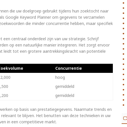
innen die uw doelgroep gebruikt tijdens hun zoektocht naar
oals Google Keyword Planner om gegevens te verzamelen
zoekwoorden die minder concurrentie hebben, maar specifiek
een centraal onderdeel zijn van uw strategie. Schrijf
orden op een natuurlijke manier integreren. Het zorgt ervoor
 leidt tot een grotere aantrekkingskracht van potentiële
Zoekvolume
Concurrentie
12,000
hoog
8,500
gemiddeld
6,200
gemiddeld
jwerken op basis van prestatiegegevens. Naarmate trends en
relevant te blijven. Het benutten van deze technieken in uw
C
ven in een competitieve markt.