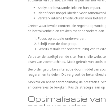
autoriteit van de site. Dit kan helpen om het ver
Analyseer bestaande links en hun impact.
Identificeer mogelijkheden voor samenwerk
Versterk interne linkstructuren voor betere n
Creëer waardevolle content die regelmatig wordt g
de betrokkenheid en trekken meer bezoekers aan. Te
Focus op actuele onderwerpen.
Schrijf voor de doelgroep.
Gebruik visuals ter ondersteuning van tekste
Verbeter de laadtijd van de site. Een snelle website
eisen van zoekmachines. Maak gebruik van tools om
Bevorder gebruikersinteractie door middel van soc
reageren en te delen. Dit vergroot de bekendheid en
Monitor en analyseer regelmatig de prestaties. Sc
en conversies te bekijken. Pas de strategie aan op
Optimalisatie van