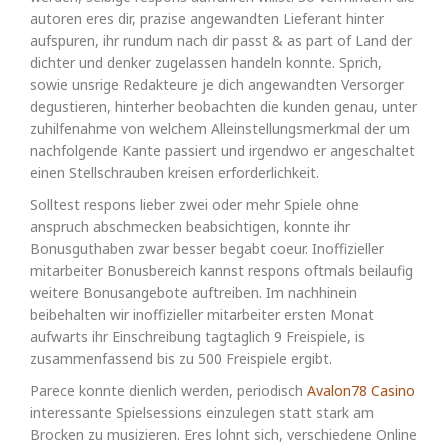
autoren eres dir, prazise angewandten Lieferant hinter
aufspuren, ihr rundum nach dir passt & as part of Land der
dichter und denker zugelassen handeln konnte. Sprich,
sowie unsrige Redakteure je dich angewandten Versorger
degustieren, hinterher beobachten die kunden genau, unter
zuhilfenahme von welchem Alleinstellungsmerkmal der um
nachfolgende Kante passiert und irgendwo er angeschaltet
einen Stellschrauben kreisen erforderlichkeit.
Solltest respons lieber zwei oder mehr Spiele ohne
anspruch abschmecken beabsichtigen, konnte ihr
Bonusguthaben zwar besser begabt coeur. Inoffizieller
mitarbeiter Bonusbereich kannst respons oftmals beilaufig
weitere Bonusangebote auftreiben. Im nachhinein
beibehalten wir inoffizieller mitarbeiter ersten Monat
aufwarts ihr Einschreibung tagtaglich 9 Freispiele, is
zusammenfassend bis zu 500 Freispiele ergibt.
Parece konnte dienlich werden, periodisch
Avalon78 Casino
interessante Spielsessions einzulegen statt stark am
Brocken zu musizieren. Eres lohnt sich, verschiedene Online