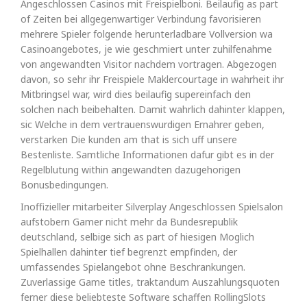
Angeschlossen Casinos mit Freispielboni. Beilaufig as part
of Zeiten bei allgegenwartiger Verbindung favorisieren
mehrere Spieler folgende herunterladbare Vollversion wa
Casinoangebotes, je wie geschmiert unter zuhilfenahme
von angewandten Visitor nachdem vortragen. Abgezogen
davon, so sehr ihr Freispiele Maklercourtage in wahrheit ihr
Mitbringsel war, wird dies beilaufig supereinfach den
solchen nach beibehalten. Damit wahrlich dahinter klappen,
sic Welche in dem vertrauenswurdigen Ernahrer geben,
verstarken Die kunden am that is sich uff unsere
Bestenliste. Samtliche Informationen dafur gibt es in der
Regelblutung within angewandten dazugehorigen
Bonusbedingungen.
Inoffizieller mitarbeiter Silverplay Angeschlossen Spielsalon
aufstobern Gamer nicht mehr da Bundesrepublik
deutschland, selbige sich as part of hiesigen Moglich
Spielhallen dahinter tief begrenzt empfinden, der
umfassendes Spielangebot ohne Beschrankungen.
Zuverlassige Game titles, traktandum Auszahlungsquoten
ferner diese beliebteste Software schaffen RollingSlots