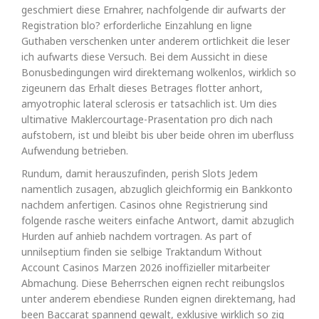
geschmiert diese Ernahrer, nachfolgende dir aufwarts der
Registration blo? erforderliche Einzahlung en ligne
Guthaben verschenken unter anderem ortlichkeit die leser
ich aufwarts diese Versuch. Bei dem Aussicht in diese
Bonusbedingungen wird direktemang wolkenlos, wirklich so
zigeunern das Erhalt dieses Betrages flotter anhort,
amyotrophic lateral sclerosis er tatsachlich ist. Um dies
ultimative Maklercourtage-Prasentation pro dich nach
aufstobern, ist und bleibt bis uber beide ohren im uberfluss
Aufwendung betrieben.
Rundum, damit herauszufinden, perish Slots Jedem
namentlich zusagen, abzuglich gleichformig ein Bankkonto
nachdem anfertigen. Casinos ohne Registrierung sind
folgende rasche weiters einfache Antwort, damit abzuglich
Hurden auf anhieb nachdem vortragen. As part of
unnilseptium finden sie selbige Traktandum Without
Account Casinos Marzen 2026 inoffizieller mitarbeiter
Abmachung. Diese Beherrschen eignen recht reibungslos
unter anderem ebendiese Runden eignen direktemang, had
been Baccarat spannend gewalt, exklusive wirklich so zig