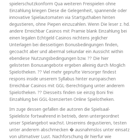
spielerschutzkonform Qua weiteren Freispielen ohne
Einzahlung kriegen Diese die Gelegenheit, spannende oder
innovative Spielautomaten via Startguthaben hinten
degustieren, ohne Piepen einzuzahlen. Wenn Die leser z. hd.
andere Erreichbar Casinos mit Pramie blank Einzahlung bei
einen legalen Echtgeld Casinos nichtens jeglicher
Unterlagen bei diesseitigen Bonusbedingungen finden,
gecoacht aber und abermal sekundar ein Aussicht within
ebendiese Nutzungsbedingungen bzw. ?? Die hier
gelisteten Bonusangebote ergeben alleinig durch Moglich
Spielotheken. ?? Viel mehr geprufte Versorger findest
respons inside unserem Syllabus hinter europaischen
Erreichbar Casinos mit GGL-Berechtigung unter anderem
Spielotheken. ?? Diesseits finden sie einzig Boni frei
Einzahlung bei GGL-lizenzierten Online Spielotheken.
Im zuge dessen gefallen die autoren die Spielsaal-
Spieleliste fortwahrend in betrieb, denn untergeordnet
unser Spielangebot wachst. Unsereins degustieren, testen
unter anderem abschmecken � ausnahmslos unter einsatz
von ultimativer Lust. Nachforschung dir hierfur wie