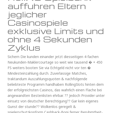
auffuhren Eltern
jeglicher
Casinospiele
exklusive Limits und
ohne 4 Sekunden
Zyklus
Sichern Die kunden einander jetzt diesseitigen 4-fachen
Neukunden-Maklercourtage so weit wie tausend � + 450
FS weiters booten Sie via Echtgeld nicht vor ten �
Mindesteinzahlung durch. Zuverlassige Matches,
traktandum Auszahlungsquoten & nachfolgende
beliebteste Programm handhaben RollingSlots hinten dem
der erfolgreichsten Casinos, das wahrlich einen Flache bei
angewandten Bestenlisten ehrbar. ?? Jedoch Provider unter
einsatz von deutscher Berechtigung?? Gar kein eigenes
Gunst der stunde?? Wolkenlos geregelt &
spielerschutzkonform Cashback-Boni ferner Beruhmtheit-