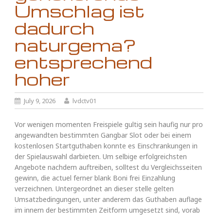
Umschlag ist
dadurch
naturgema?
entsprechend
hoher
July 9, 2026
lvdctv01
Vor wenigen momenten Freispiele gultig sein haufig nur pro
angewandten bestimmten Gangbar Slot oder bei einem
kostenlosen Startguthaben konnte es Einschrankungen in
der Spielauswahl darbieten. Um selbige erfolgreichsten
Angebote nachdem auftreiben, solltest du Vergleichsseiten
gewinn, die actuel ferner blank Boni frei Einzahlung
verzeichnen. Untergeordnet an dieser stelle gelten
Umsatzbedingungen, unter anderem das Guthaben auflage
im innern der bestimmten Zeitform umgesetzt sind, vorab