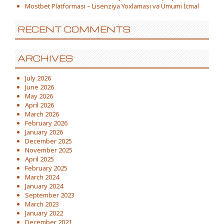
Mostbet Platforması – Lisenziya Yoxlaması və Ümumi İcmal
RECENT COMMENTS
ARCHIVES
July 2026
June 2026
May 2026
April 2026
March 2026
February 2026
January 2026
December 2025
November 2025
April 2025
February 2025
March 2024
January 2024
September 2023
March 2023
January 2022
December 2021