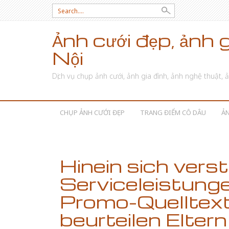
Search for:
Ảnh cưới đẹp, ảnh 
Nội
Dịch vụ chụp ảnh cưới, ảnh gia đình, ảnh nghệ thuật
SKIP TO CONTENT
CHỤP ẢNH CƯỚI ĐẸP
TRANG ĐIỂM CÔ DÂU
ẢN
Hinein sich vers
Serviceleistunge
Promo-Quelltext 
beurteilen Eltern