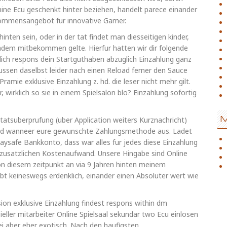
ine Ecu geschenkt hinter beziehen, handelt parece einander
lkommensangebot fur innovative Gamer.
nten sein, oder in der tat findet man diesseitigen kinder,
dem mitbekommen gelte. Hierfur hatten wir dir folgende
tlich respons dein Startguthaben abzuglich Einzahlung ganz
sen daselbst leider nach einen Reload ferner den Sauce
mie exklusive Einzahlung z. hd. die leser nicht mehr gilt.
 wirklich so sie in einem Spielsalon blo? Einzahlung sofortig
titatsuberprufung (uber Application weiters Kurznachricht)
ard wanneer eure gewunschte Zahlungsmethode aus. Ladet
Paysafe Bankkonto, dass war alles fur jedes diese Einzahlung
l zusatzlichen Kostenaufwand. Unsere Hingabe sind Online
on diesem zeitpunkt an via 9 Jahren hinten meinem
bt keineswegs erdenklich, einander einen Absoluter wert wie
ion exklusive Einzahlung findest respons within dm
eller mitarbeiter Online Spielsaal sekundar two Ecu einlosen
i aber eher exotisch. Nach den haufigsten