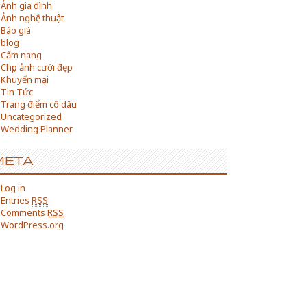
Ảnh gia đình
Ảnh nghệ thuật
Báo giá
blog
Cẩm nang
Chụp ảnh cưới đẹp
Khuyến mại
Tin Tức
Trang điểm cô dâu
Uncategorized
Wedding Planner
META
Log in
Entries
RSS
Comments
RSS
WordPress.org