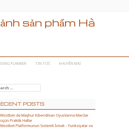
t, ảnh sản phẩm Hà
DING PLANNER
TIN TỨC
KHUYẾN MẠI
arch for:
ECENT POSTS
Mostbet-də Məşhur Kiberidman Oyunlarına Mərclər
üçün Praktik Həllər
Mostbet Platformunun Sistemli İcmalı – Funksiyalar və