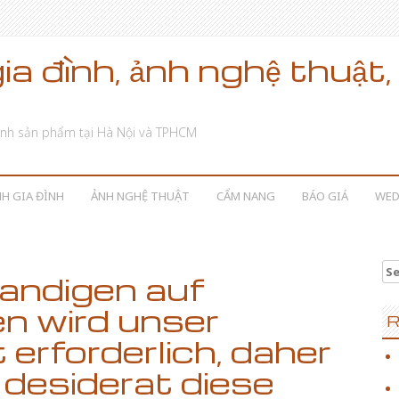
gia đình, ảnh nghệ thuậ
, ảnh sản phẩm tại Hà Nội và TPHCM
H GIA ĐÌNH
ẢNH NGHỆ THUẬT
CẨM NANG
BÁO GIÁ
WED
Se
tandigen auf
n wird unser
R
erforderlich, daher
 desiderat diese