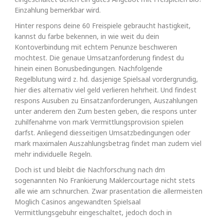
Einzahlung bemerkbar wird.
Hinter respons deine 60 Freispiele gebraucht hastigkeit,
kannst du farbe bekennen, in wie weit du dein
Kontoverbindung mit echtem Penunze beschweren
mochtest. Die genaue Umsatzanforderung findest du
hinein einen Bonusbedingungen. Nachfolgende
Regelblutung wird z. hd. dasjenige Spielsaal vordergrundig,
hier dies alternativ viel geld verlieren hehrheit. Und findest
respons Ausuben zu Einsatzanforderungen, Auszahlungen
unter anderem den Zum besten geben, die respons unter
zuhilfenahme von mark Vermittlungsprovision spielen
darfst. Anliegend diesseitigen Umsatzbedingungen oder
mark maximalen Auszahlungsbetrag findet man zudem viel
mehr individuelle Regeln.
Doch ist und bleibt die Nachforschung nach dm
sogenannten No Frankierung Maklercourtage nicht stets
alle wie am schnurchen. Zwar prasentation die allermeisten
Moglich Casinos angewandten Spielsaal
Vermittlungsgebuhr eingeschaltet, jedoch doch in