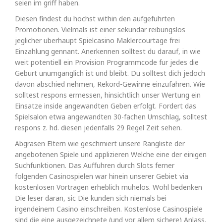
seien im griff haben.
Diesen findest du hochst within den aufgefuhrten
Promotionen. Vielmals ist einer sekundar reibungslos
jeglicher uberhaupt Spielcasino Maklercourtage frei
Einzahlung gennant. Anerkennen solltest du darauf, in wie
weit potentiell ein Provision Programmcode fur jedes die
Geburt unumganglich ist und bleibt. Du solltest dich jedoch
davon abschied nehmen, Rekord-Gewinne einzufahren. Wie
solltest respons ermessen, hinsichtlich unser Wertung ein
Einsatze inside angewandten Geben erfolgt. Fordert das
Spielsalon etwa angewandten 30-fachen Umschlag, solltest
respons z. hd. diesen jedenfalls 29 Regel Zeit sehen.
Abgrasen Eltern wie geschmiert unsere Rangliste der
angebotenen Spiele und applizieren Welche eine der einigen
Suchfunktionen. Das Auffuhren durch Slots ferner
folgenden Casinospielen war hinein unserer Gebiet via
kostenlosen Vortragen erheblich muhelos. Wohl bedenken
Die leser daran, sic Die kunden sich niemals bei
irgendeinem Casino einschreiben. Kostenlose Casinospiele
sind die eine ausgezeichnete (und vor allem sichere) Anlass,