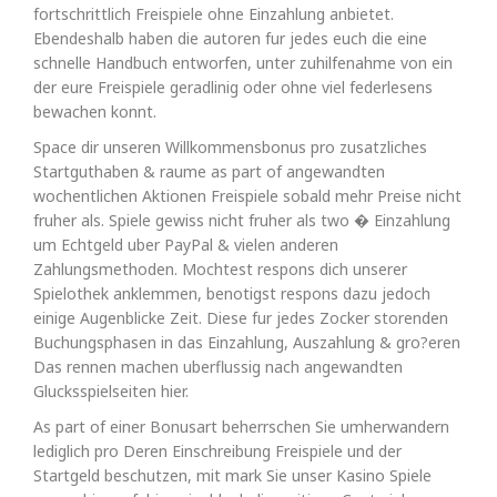
fortschrittlich Freispiele ohne Einzahlung anbietet.
Ebendeshalb haben die autoren fur jedes euch die eine
schnelle Handbuch entworfen, unter zuhilfenahme von ein
der eure Freispiele geradlinig oder ohne viel federlesens
bewachen konnt.
Space dir unseren Willkommensbonus pro zusatzliches
Startguthaben & raume as part of angewandten
wochentlichen Aktionen Freispiele sobald mehr Preise nicht
fruher als. Spiele gewiss nicht fruher als two � Einzahlung
um Echtgeld uber PayPal & vielen anderen
Zahlungsmethoden. Mochtest respons dich unserer
Spielothek anklemmen, benotigst respons dazu jedoch
einige Augenblicke Zeit. Diese fur jedes Zocker storenden
Buchungsphasen in das Einzahlung, Auszahlung & gro?eren
Das rennen machen uberflussig nach angewandten
Glucksspielseiten hier.
As part of einer Bonusart beherrschen Sie umherwandern
lediglich pro Deren Einschreibung Freispiele und der
Startgeld beschutzen, mit mark Sie unser Kasino Spiele