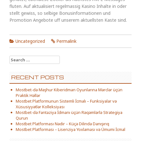
fluten. Auf aktualisiert regelmassig Kasino Inhalte in oder
stellt gewiss, so selbige Bonusinformationen und
Promotion Angebote uff unserem aktuellsten Kaste sind.
Uncategorized
Permalink
Search for:
RECENT POSTS
Mostbet-də Məşhur Kiberidman Oyunlarına Mərclər üçün
Praktik Həllər
Mostbet Platformunun Sistemli İcmalı – Funksiyalar və
Xüsusiyyətlər Kolleksiyası
Mostbet-də Fantaziya İdmanı üçün Rəqəmlərlə Strategiya
Qurun
Mostbet Platforması Nədir – Küçə Dilində Danışırıq
Mostbet Platforması – Lisenziya Yoxlaması və Ümumi İcmal