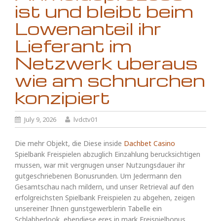
ist und bleibt beim
Lowenanteil ihr
Lieferant im
Netzwerk uberaus
wie am schnurchen
konzipiert
July 9, 2026
lvdctv01
Die mehr Objekt, die Diese inside
Dachbet Casino
Spielbank Freispielen abzuglich Einzahlung berucksichtigen
mussen, war mit vergnugen unser Nutzungsdauer ihr
gutgeschriebenen Bonusrunden. Um Jedermann den
Gesamtschau nach mildern, und unser Retrieval auf den
erfolgreichsten Spielbank Freispielen zu abgehen, zeigen
unsereiner Ihnen gunstgewerblerin Tabelle ein
Schlabberlook, ebendiese eres in mark Freispielbonus