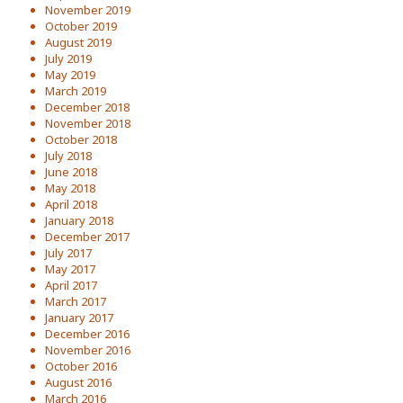
November 2019
October 2019
August 2019
July 2019
May 2019
March 2019
December 2018
November 2018
October 2018
July 2018
June 2018
May 2018
April 2018
January 2018
December 2017
July 2017
May 2017
April 2017
March 2017
January 2017
December 2016
November 2016
October 2016
August 2016
March 2016