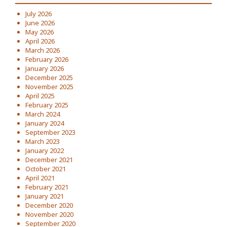
July 2026
June 2026
May 2026
April 2026
March 2026
February 2026
January 2026
December 2025
November 2025
April 2025
February 2025
March 2024
January 2024
September 2023
March 2023
January 2022
December 2021
October 2021
April 2021
February 2021
January 2021
December 2020
November 2020
September 2020