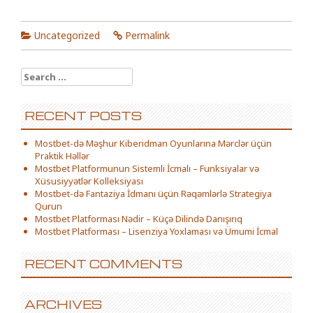
Uncategorized
Permalink
Search for:
RECENT POSTS
Mostbet-də Məşhur Kiberidman Oyunlarına Mərclər üçün
Praktik Həllər
Mostbet Platformunun Sistemli İcmalı – Funksiyalar və
Xüsusiyyətlər Kolleksiyası
Mostbet-də Fantaziya İdmanı üçün Rəqəmlərlə Strategiya
Qurun
Mostbet Platforması Nədir – Küçə Dilində Danışırıq
Mostbet Platforması – Lisenziya Yoxlaması və Ümumi İcmal
RECENT COMMENTS
ARCHIVES