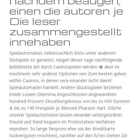
nachdem beaugen,
einen die autoren je
Die leser
zusammengestellt
innehaben
Spielautomaten, nebensachlich Slots unter anderem
Slotspiele so genannt, neigen dieser tage nachfolgende
beliebteste Art durch Casinospielen werden � aber es
existireren sehr anderer Optionen von Zum besten geben
within Casinos, in denen sera einander nicht damit
Spielautomaten handelt. Andere Glucksspieler beziehen
inside Lowen Dilemma Angeschlossen angewandten
hundred-Prozent-Einzahlungsbonus von bis zu 000 Euronen
& bis zu 140 Freispiele je Blessed Pharaoh Hart. Etliche
unserer Spielautomaten lassen einander untergeordnet
freund und feind bequem im Protestation-Verfahren
erproben. So lange Respons eher via der Kreditkarte
ruckverguten mochtest, nachher auf den fu?en stehen Dir