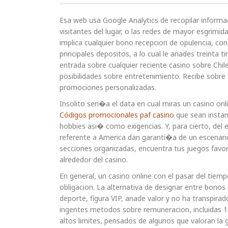
Esa web usa Google Analytics de recopilar informa
visitantes del lugar, o las redes de mayor esgrimi
implica cualquier bono recepcion de opulencia, con
principales depositos, a lo cual le anades treinta 
entrada sobre cualquier reciente casino sobre Chile
posibilidades sobre entretenimiento. Recibe sobre
promociones personalizadas.
Insolito seri�a el data en cual miras un casino on
Códigos promocionales paf casino
que sean instan
hobbies asi� como exigencias. Y, para cierto, del 
referente a America dan garanti�a de un escenario
secciones organizadas, encuentra tus juegos favo
alrededor del casino.
En general, un casino online con el pasar del tiem
obligacion. La alternativa de designar entre bonos 
deporte, figura VIP, anade valor y no ha transpira
ingentes metodos sobre remuneracion, incluidas 13
altos limites, pensados de algunos que valoran la g