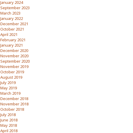
January 2024
September 2023
March 2023
January 2022
December 2021
October 2021
April 2021
February 2021
January 2021
December 2020
November 2020
September 2020
November 2019
October 2019
August 2019
July 2019
May 2019
March 2019
December 2018
November 2018
October 2018
July 2018
June 2018
May 2018
April 2018