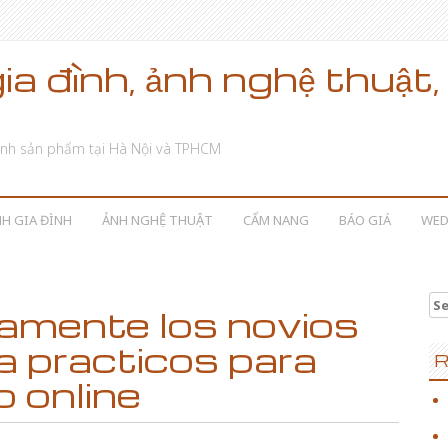
gia đình, ảnh nghệ thuậ
, ảnh sản phẩm tại Hà Nội và TPHCM
H GIA ĐÌNH
ẢNH NGHỆ THUẬT
CẨM NANG
BÁO GIÁ
WED
Se
amente los novios
 practicos para
R
 online