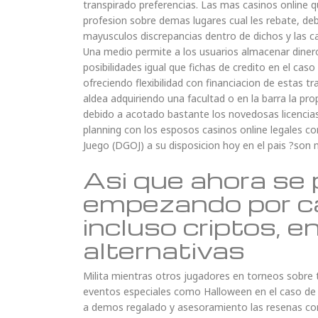
transpirado preferencias. Las mas casinos online 
profesion sobre demas lugares cual les rebate, d
mayusculos discrepancias dentro de dichos y las 
Una medio permite a los usuarios almacenar dineros
posibilidades igual que fichas de credito en el cas
ofreciendo flexibilidad con financiacion de estas t
aldea adquiriendo una facultad o en la barra la p
debido a acotado bastante los novedosas licencia
planning con los esposos casinos online legales co
Juego (DGOJ) a su disposicion hoy en el pais ?son
Asi que ahora se
empezando por car
incluso criptos, 
alternativas
Milita mientras otros jugadores en torneos sobre 
eventos especiales como Halloween en el caso de 
a demos regalado y asesoramiento las resenas con e