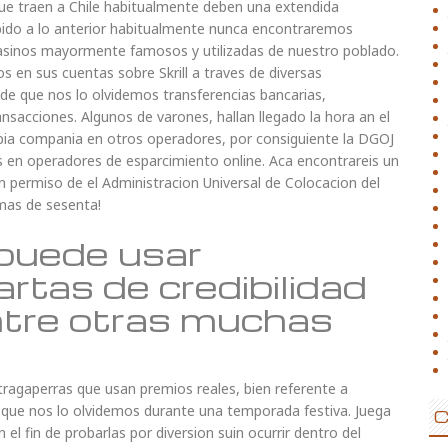
que traen a Chile habitualmente deben una extendida
ebido a lo anterior habitualmente nunca encontraremos
casinos mayormente famosos y utilizadas de nuestro poblado.
 en sus cuentas sobre Skrill a traves de diversas
o de que nos lo olvidemos transferencias bancarias,
ransacciones. Algunos de varones, hallan llegado la hora an el
ropia compania en otros operadores, por consiguiente la DGOJ
s en operadores de esparcimiento online. Aca encontrareis un
n permiso de el Administracion Universal de Colocacion del
 mas de sesenta!
 puede usar
tas de credibilidad
entre otras muchas
tragaperras que usan premios reales, bien referente a
que nos lo olvidemos durante una temporada festiva. Juega
C
l fin de probarlas por diversion suin ocurrir dentro del