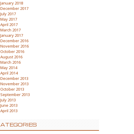
January 2018
December 2017
July 2017
May 2017
April 2017
March 2017
January 2017
December 2016
November 2016
October 2016
August 2016
March 2016
May 2014
April 2014
December 2013
November 2013
October 2013
September 2013
July 2013
June 2013
April 2013
ATEGORIES