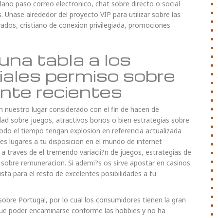
llano paso correo electronico, chat sobre directo o social
 Unase alrededor del proyecto VIP para utilizar sobre las
ados, cristiano de conexion privilegiada, promociones
na tabla a los
viales permiso sobre
te recientes
n nuestro lugar considerado con el fin de hacen de
dad sobre juegos, atractivos bonos o bien estrategias sobre
 todo el tiempo tengan explosion en referencia actualizada
s lugares a tu disposicion en el mundo de internet
 a traves de el tremendo variacii?n de juegos, estrategias de
s sobre remuneracion. Si ademi?s os sirve apostar en casinos
ista para el resto de excelentes posibilidades a tu
bre Portugal, por lo cual los consumidores tienen la gran
 que poder encaminarse conforme las hobbies y no ha