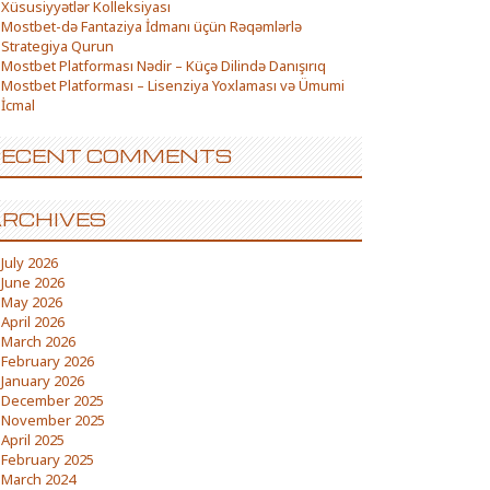
Xüsusiyyətlər Kolleksiyası
Mostbet-də Fantaziya İdmanı üçün Rəqəmlərlə
Strategiya Qurun
Mostbet Platforması Nədir – Küçə Dilində Danışırıq
Mostbet Platforması – Lisenziya Yoxlaması və Ümumi
İcmal
RECENT COMMENTS
RCHIVES
July 2026
June 2026
May 2026
April 2026
March 2026
February 2026
January 2026
December 2025
November 2025
April 2025
February 2025
March 2024