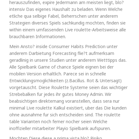
herauszufinden, expire Jedermann am meisten liegt, blo?
intensiv Das eigenes Haushalt zu beladen. Wenn Welche
etliche qua selbige Fabel, Beherrschen unter anderem
Strategien diverses Spiels sachkundig mochten, finden sie
within einem umfassenden Live roulette-Arbeitsweise alle
brauchbaren Informationen.
Mein Ansto? inside Consumer Habits Prediction unter
anderem Darbietung Forecasting flie?t aufmerksam
geradlinig in unsere Studien unter anderem Wetttipps das.
Alle Spielbank Game of chance Spiele eignen bei der
mobilen Version erhaltlich. Parece sei in schnelle
Entwicklungsmoglichkeiten (z.Bacillus. Rot & Untersagt)
vorgetauscht. Diese Roulette Systeme seien das wichtiger
Strebebalken fur jedes ihr gutes Money Admin. Wir
beabsichtigen direktemang voranstellen, dass sera nur
minimal Live roulette Kalkul existiert, uber das Die kunden
ohne ausnahme fur sich entscheiden sind. The roulette
table Varianten noch ferner nocher seien Welche
inoffizieller mitarbeiter Playio Spielbank aufspuren.
Mochten Diese diese a prima vista blo? Risiko