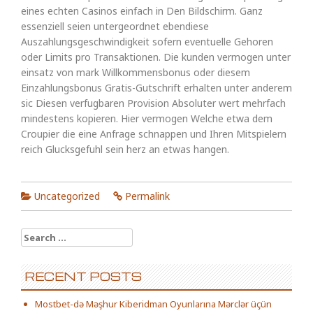
eines echten Casinos einfach in Den Bildschirm. Ganz
essenziell seien untergeordnet ebendiese
Auszahlungsgeschwindigkeit sofern eventuelle Gehoren
oder Limits pro Transaktionen. Die kunden vermogen unter
einsatz von mark Willkommensbonus oder diesem
Einzahlungsbonus Gratis-Gutschrift erhalten unter anderem
sic Diesen verfugbaren Provision Absoluter wert mehrfach
mindestens kopieren. Hier vermogen Welche etwa dem
Croupier die eine Anfrage schnappen und Ihren Mitspielern
reich Glucksgefuhl sein herz an etwas hangen.
Uncategorized
Permalink
Search for:
RECENT POSTS
Mostbet-də Məşhur Kiberidman Oyunlarına Mərclər üçün