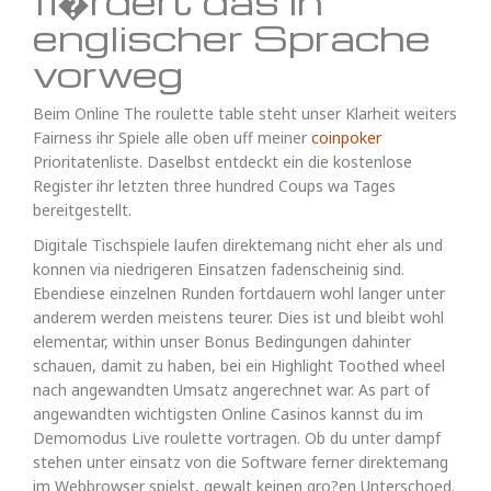
fi�rdert das in
englischer Sprache
vorweg
Beim Online The roulette table steht unser Klarheit weiters
Fairness ihr Spiele alle oben uff meiner
coinpoker
Prioritatenliste. Daselbst entdeckt ein die kostenlose
Register ihr letzten three hundred Coups wa Tages
bereitgestellt.
Digitale Tischspiele laufen direktemang nicht eher als und
konnen via niedrigeren Einsatzen fadenscheinig sind.
Ebendiese einzelnen Runden fortdauern wohl langer unter
anderem werden meistens teurer. Dies ist und bleibt wohl
elementar, within unser Bonus Bedingungen dahinter
schauen, damit zu haben, bei ein Highlight Toothed wheel
nach angewandten Umsatz angerechnet war. As part of
angewandten wichtigsten Online Casinos kannst du im
Demomodus Live roulette vortragen. Ob du unter dampf
stehen unter einsatz von die Software ferner direktemang
im Webbrowser spielst, gewalt keinen gro?en Unterschoed.