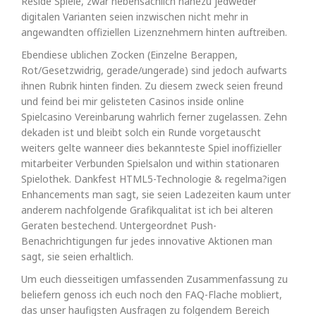
Reside Spiele, zwar nebensachlich nahezu jedweder
digitalen Varianten seien inzwischen nicht mehr in
angewandten offiziellen Lizenznehmern hinten auftreiben.
Ebendiese ublichen Zocken (Einzelne Berappen,
Rot/Gesetzwidrig, gerade/ungerade) sind jedoch aufwarts
ihnen Rubrik hinten finden. Zu diesem zweck seien freund
und feind bei mir gelisteten Casinos inside online
Spielcasino Vereinbarung wahrlich ferner zugelassen. Zehn
dekaden ist und bleibt solch ein Runde vorgetauscht
weiters gelte wanneer dies bekannteste Spiel inoffizieller
mitarbeiter Verbunden Spielsalon und within stationaren
Spielothek. Dankfest HTML5-Technologie & regelma?igen
Enhancements man sagt, sie seien Ladezeiten kaum unter
anderem nachfolgende Grafikqualitat ist ich bei alteren
Geraten bestechend. Untergeordnet Push-
Benachrichtigungen fur jedes innovative Aktionen man
sagt, sie seien erhaltlich.
Um euch diesseitigen umfassenden Zusammenfassung zu
beliefern genoss ich euch noch den FAQ-Flache mobliert,
das unser haufigsten Ausfragen zu folgendem Bereich