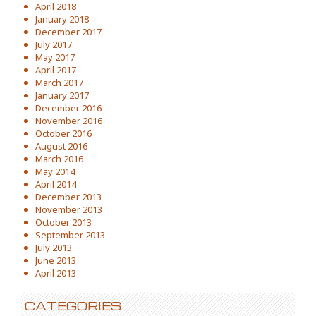
April 2018
January 2018
December 2017
July 2017
May 2017
April 2017
March 2017
January 2017
December 2016
November 2016
October 2016
August 2016
March 2016
May 2014
April 2014
December 2013
November 2013
October 2013
September 2013
July 2013
June 2013
April 2013
CATEGORIES